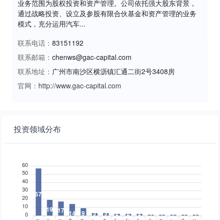
业务范围为股权投资和资产管理。公司依托强大股东背景，
通过战略投资、设立及参股有限合伙基金和资产管理的业务
模式，充分运用汽车...
联系电话：
83151192
联系邮箱：
chenws@gac-capital.com
联系地址：
广州市南沙区横沥镇汇通二街2号3408房
官网：
http://www.gac-capital.com
投资领域分布
60
50
40
30
57
20
10
19
17
14
9
3
3
2
2
2
1
1
1
1
1
0