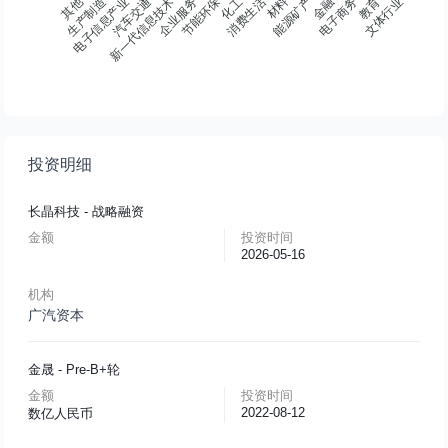
材料
其他
生产制造
电子信息产业
新一代信息技术
汽车交通
企业服务
节能环保
消费生活
能源矿产
金融
电子商务
教育
文体行业
化工
投资明细
长晶科技
- 战略融资
金额
投资时间
2026-05-16
机构
广汽资本
金晟
- Pre-B+轮
金额
投资时间
2022-08-12
数亿人民币