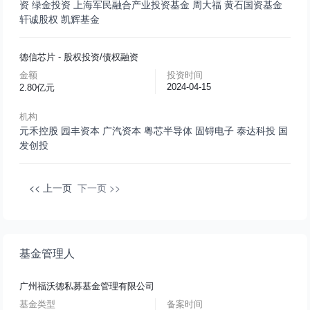
资 绿金投资
上海军民融合产业投资基金
周大福
黄石国资基金
轩诚股权
凯辉基金
德信芯片
- 股权投资/债权融资
金额
投资时间
2024-04-15
2.80亿元
机构
元禾控股
园丰资本
广汽资本
粤芯半导体
固锝电子
泰达科投
国
发创投
<< 上一页
下一页 >>
基金管理人
广州福沃德私募基金管理有限公司
基金类型
备案时间