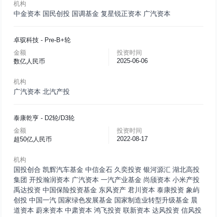
机构
中金资本
国民创投
国调基金
复星锐正资本
广汽资本
卓驭科技
- Pre-B+轮
金额
投资时间
2025-06-06
数亿人民币
机构
广汽资本
北汽产投
泰康乾亨
- D2轮/D3轮
金额
投资时间
2022-08-17
超50亿人民币
机构
国投创合
凯辉汽车基金
中信金石
久奕投资
银河源汇
湖北高投
集团
开投瀚润资本
广汽资本
一汽产业基金
尚颀资本
小米产投
禹达投资
中国保险投资基金
东风资产
君川资本
泰康投资
象屿
创投
中国一汽
国家绿色发展基金
国家制造业转型升级基金
晨
道资本
蔚来资本
中肃资本
鸿飞投资
联新资本
达风投资
信风投