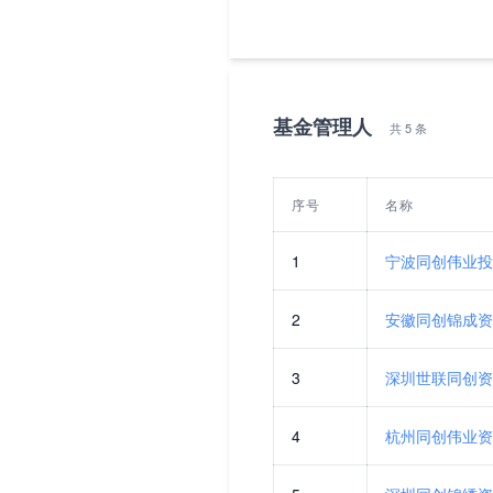
基金管理人
共 5 条
序号
名称
1
宁波同创伟业投
2
安徽同创锦成资
3
深圳世联同创资
4
杭州同创伟业资