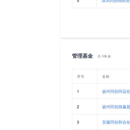
5
深圳同创锦绣资
管理基金
共 106 条
序号
名称
1
扬州同创同远
2
扬州同创致赢
3
安徽同创和合