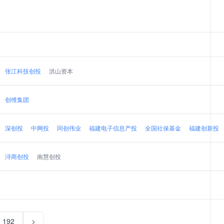
张江科技创投
洪山资本
创维集团
深创投
中网投
同创伟业
福建电子信息产投
全国社保基金
福建创新投
浔商创投
南慧创投
192
>