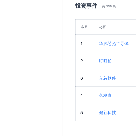
投资事件
共 958 条
序号
公司
1
华辰芯光半导体
2
盯盯拍
3
立芯软件
4
毫格睿
5
健新科技