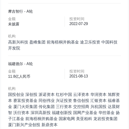
摩吉智行
- A轮
金额
投资时间
2022-07-29
未披露
机构
高新兴科技
盈峰集团
前海梧桐并购基金
途卫乐投资
中国科技
开发院
福建德尔
- A轮
金额
投资时间
2021-08-13
11.8亿人民币
机构
国投创业
深创投
派诺资本
红杉中国
云泽资本
华润资本
旭辉资
本
赛富投资基金
同创伟业
兴证投资
鲁信创投
汇银资本
福睿基
金
厦门火炬集团
传化集团
三行资本
交控招商
兴杭国投
达晨财
智
沃衍资本
深圳高新投
福建创新投
国网产业基金
华控基金
扬
子江基金
前海梧桐并购基金
国家电网
美亚柏科
龙岩投资集团
厦门新兴产业创投
新鼎资本