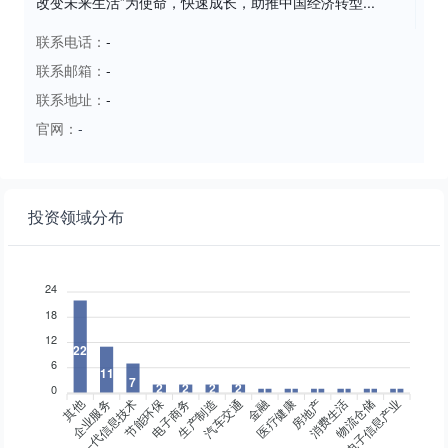
改变未来生活”为使命，快速成长，助推中国经济转型...
联系电话：
-
联系邮箱：
-
联系地址：
-
官网：
-
投资领域分布
24
18
12
22
6
11
7
2
2
2
2
1
1
1
1
1
1
0
其他
企业服务
新一代信息技术
节能环保
电子商务
生产制造
金融
医疗健康
房地产
消费生活
物流仓储
电子信息产业
汽车交通