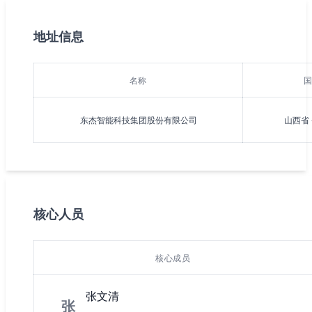
业”、“国家企业技术中心”和“省级重点实验室”,入选《智能制造系
州、淄博等地设有研发机构,围绕“智能硬件+工业互联网+AI”三大研
地址信息
司实施ISO9001国际质量管理体系、ISO14001国际环境管理体
产基地:第一生产基地位于山西省综改示范区,占地120亩,厂房面积4万
生产基地位于江苏常州市武进区,占地40亩,厂房面积2万平方米。东杰
名称
“真诚、真实、简单、高效、谦虚、务实”的价值观,拼搏奋斗,以客户
东杰智能科技集团股份有限公司
山西省 
核心人员
核心成员
张文清
张